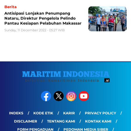
Berita
Antisipasi Lonjakan Penumpang
Nataru, Direktur Pengelola Pelindo
Pantau Kesiapan Pelabuhan Makassar
Sunday, 11 December 2022 - 05:27 WIB
INDEKS
KODE ETIK
KARIR
PRIVACY POLICY
DISCLAIMER
TENTANG KAMI
KONTAK KAMI
FORM PENGADUAN
PEDOMAN MEDIA SIBER