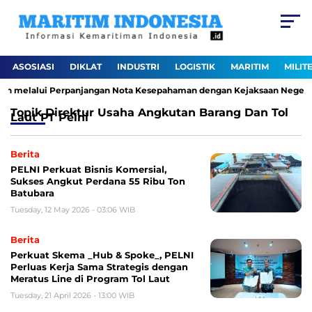
ASOSIASI
DIKLAT
INDUSTRI
LOGISTIK
MARITIM
MILIT
aan melalui Perpanjangan Nota Kesepahaman dengan Kejaksaan Negeri J
Topik
Direktur Usaha Angkutan Barang Dan Tol
Laut PT Pelni
Berita
PELNI Perkuat Bisnis Komersial,
Sukses Angkut Perdana 55 Ribu Ton
Batubara
Tuesday, 12 May 2026 - 03:06 WIB
Berita
Perkuat Skema _Hub & Spoke_, PELNI
Perluas Kerja Sama Strategis dengan
Meratus Line di Program Tol Laut
Tuesday, 21 April 2026 - 13:00 WIB