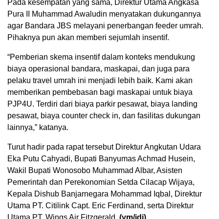
Pada kesempatan yang sama, Direktur Utama Angkasa
Pura II Muhammad Awaludin menyatakan dukungannya
agar Bandara JBS melayani penerbangan feeder umrah.
Pihaknya pun akan memberi sejumlah insentif.
“Pemberian skema insentif dalam konteks mendukung
biaya operasional bandara, maskapai, dan juga para
pelaku travel umrah ini menjadi lebih baik. Kami akan
memberikan pembebasan bagi maskapai untuk biaya
PJP4U. Terdiri dari biaya parkir pesawat, biaya landing
pesawat, biaya counter check in, dan fasilitas dukungan
lainnya,” katanya.
Turut hadir pada rapat tersebut Direktur Angkutan Udara
Eka Putu Cahyadi, Bupati Banyumas Achmad Husein,
Wakil Bupati Wonosobo Muhammad Albar, Asisten
Pemerintah dan Perekonomian Setda Cilacap Wijaya,
Kepala Dishub Banjarnegara Mohammad Iqbal, Direktur
Utama PT. Citilink Capt. Eric Ferdinand, serta Direktur
Utama PT. Wings Air Fitzgerald.
(ym/idj)