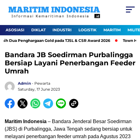
ASOSIASI
DIKLAT
INDUSTRI
LOGISTIK
MARITIM
MILIT
aih Dua Penghargaan Gold pada TJSL & CSR Award 2026
Town Hall 
Bandara JB Soedirman Purbalingga
Bersiap Layani Penerbangan Feeder
Umrah
Admin
- Pewarta
Saturday, 17 June 2023
Maritim Indonesia
– Bandara Jenderal Besar Soedirman
(JBS) di Purbalingga, Jawa Tengah sedang bersiap untuk
melayani penerbangan feeder umrah pada Agustus 2023