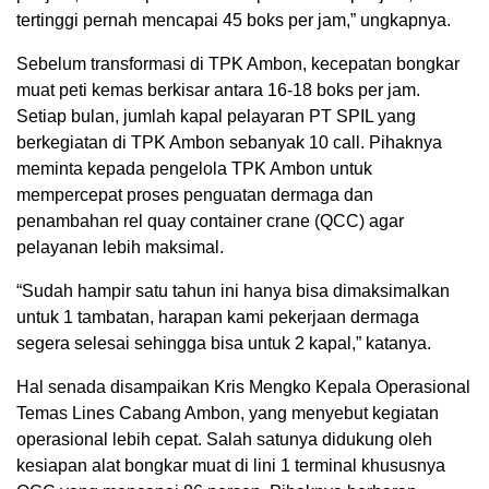
tertinggi pernah mencapai 45 boks per jam,” ungkapnya.
Sebelum transformasi di TPK Ambon, kecepatan bongkar
muat peti kemas berkisar antara 16-18 boks per jam.
Setiap bulan, jumlah kapal pelayaran PT SPIL yang
berkegiatan di TPK Ambon sebanyak 10 call. Pihaknya
meminta kepada pengelola TPK Ambon untuk
mempercepat proses penguatan dermaga dan
penambahan rel quay container crane (QCC) agar
pelayanan lebih maksimal.
“Sudah hampir satu tahun ini hanya bisa dimaksimalkan
untuk 1 tambatan, harapan kami pekerjaan dermaga
segera selesai sehingga bisa untuk 2 kapal,” katanya.
Hal senada disampaikan Kris Mengko Kepala Operasional
Temas Lines Cabang Ambon, yang menyebut kegiatan
operasional lebih cepat. Salah satunya didukung oleh
kesiapan alat bongkar muat di lini 1 terminal khususnya