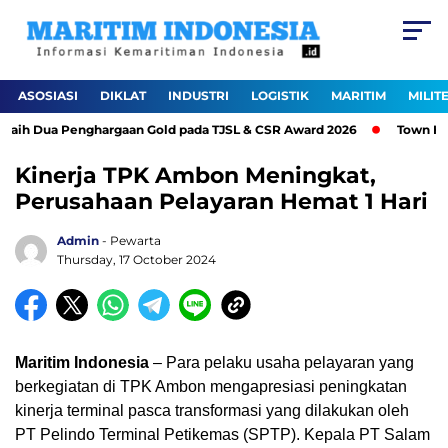
ASOSIASI
DIKLAT
INDUSTRI
LOGISTIK
MARITIM
MILIT
aih Dua Penghargaan Gold pada TJSL & CSR Award 2026
Town Hall 
Kinerja TPK Ambon Meningkat,
Perusahaan Pelayaran Hemat 1 Hari
Admin
- Pewarta
Thursday, 17 October 2024
Maritim Indonesia
– Para pelaku usaha pelayaran yang
berkegiatan di TPK Ambon mengapresiasi peningkatan
kinerja terminal pasca transformasi yang dilakukan oleh
PT Pelindo Terminal Petikemas (SPTP). Kepala PT Salam