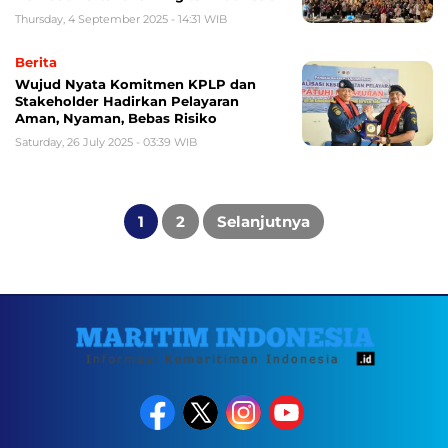
Thursday, 4 September 2025 - 14:31 WIB
Berita
Wujud Nyata Komitmen KPLP dan
Stakeholder Hadirkan Pelayaran
Aman, Nyaman, Bebas Risiko
Saturday, 26 July 2025 - 03:39 WIB
Posts
pagination
1
2
Selanjutnya