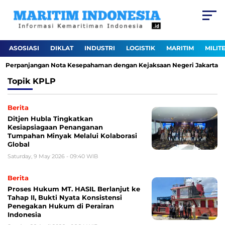
ASOSIASI
DIKLAT
INDUSTRI
LOGISTIK
MARITIM
MILIT
i Perpanjangan Nota Kesepahaman dengan Kejaksaan Negeri Jakarta Uta
Topik
KPLP
Berita
Ditjen Hubla Tingkatkan
Kesiapsiagaan Penanganan
Tumpahan Minyak Melalui Kolaborasi
Global
Saturday, 9 May 2026 - 09:40 WIB
Berita
Proses Hukum MT. HASIL Berlanjut ke
Tahap II, Bukti Nyata Konsistensi
Penegakan Hukum di Perairan
Indonesia