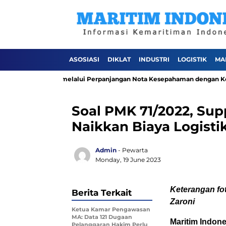
ASOSIASI
DIKLAT
INDUSTRI
LOGISTIK
MA
lola Perusahaan melalui Perpanjangan Nota Kesepahaman dengan Kejaks
Soal PMK 71/2022, Sup
Naikkan Biaya Logisti
Admin
- Pewarta
Monday, 19 June 2023
Keterangan fot
Berita Terkait
Zaroni
Ketua Kamar Pengawasan
MA: Data 121 Dugaan
Maritim Indone
Pelanggaran Hakim Perlu