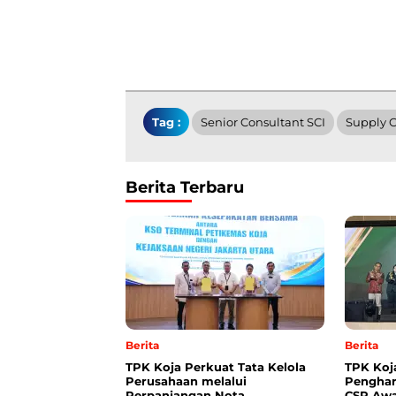
Tag :
Senior Consultant SCI
Supply C
Berita Terbaru
Berita
Berita
TPK Koja Perkuat Tata Kelola
TPK Koj
Perusahaan melalui
Penghar
Perpanjangan Nota
CSR Awa