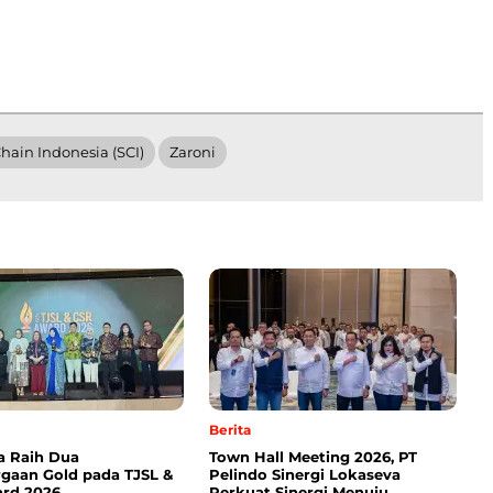
hain Indonesia (SCI)
Zaroni
Berita
a Raih Dua
Town Hall Meeting 2026, PT
gaan Gold pada TJSL &
Pelindo Sinergi Lokaseva
rd 2026
Perkuat Sinergi Menuju