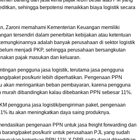
reditkan, sehingga berpotensi menaikkan biaya logistik secara
n, Zaroni memahami Kementerian Keuangan memiliki
ngan tersendiri dalam penerbitan kebijakan atau ketentuan
 kemungkinannya adalah banyak perusahaan di sektor logistik
g belum menjadi PKP, sehingga perusahaan bersangkutan
kenakan pajak masukan dan keluaran.
entingan pengguna jasa logistik, terutama jasa pengguna
ang/paket pos/kurir lebih diperhatikan. Pengenaan PPN
tu akan meringankan beban pembayaran, karena pengguna
h murah dibandingkan kalau dibebankan PPN sebesar 11%.
KM pengguna jasa logistik/pengiriman paket, pengenaan
1% itu akan meningkatkan daya saing produknya.
endasikan pengenaan PPN untuk jasa freight forwarding dan
n barang/paket pos/kurir untuk perusahaan PJL yang sudah
gunakan ketentuan PPN 11% X DPP, serta dapat dikreditkan