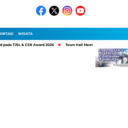
ORTASI
WISATA
da TJSL & CSR Award 2026
Town Hall Meeting 2026, PT Pelindo Si