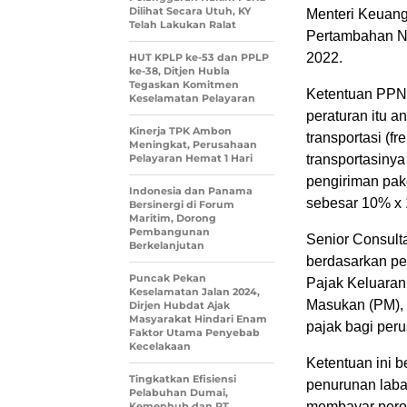
Dilihat Secara Utuh, KY
Menteri Keuan
Telah Lakukan Ralat
Pertambahan Ni
2022.
HUT KPLP ke-53 dan PPLP
ke-38, Ditjen Hubla
Tegaskan Komitmen
Ketentuan PPN 
Keselamatan Pelayaran
peraturan itu a
Kinerja TPK Ambon
transportasi (f
Meningkat, Perusahaan
Pelayaran Hemat 1 Hari
transportasinya 
pengiriman pak
Indonesia dan Panama
sebesar 10% x 
Bersinergi di Forum
Maritim, Dorong
Pembangunan
Senior Consult
Berkelanjutan
berdasarkan pe
Puncak Pekan
Pajak Keluaran
Keselamatan Jalan 2024,
Masukan (PM), 
Dirjen Hubdat Ajak
Masyarakat Hindari Enam
pajak bagi per
Faktor Utama Penyebab
Kecelakaan
Ketentuan ini 
Tingkatkan Efisiensi
penurunan laba
Pelabuhan Dumai,
membayar perol
Kemenhub dan PT