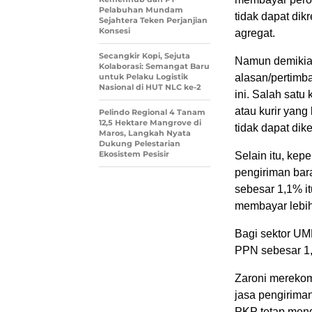
Pelabuhan Mundam
tidak dapat dik
Sejahtera Teken Perjanjian
Konsesi
agregat.
Secangkir Kopi, Sejuta
Namun demikia
Kolaborasi: Semangat Baru
untuk Pelaku Logistik
alasan/pertimba
Nasional di HUT NLC ke-2
ini. Salah satu
atau kurir yan
Pelindo Regional 4 Tanam
12,5 Hektare Mangrove di
tidak dapat di
Maros, Langkah Nyata
Dukung Pelestarian
Ekosistem Pesisir
Selain itu, kep
pengiriman bar
sebesar 1,1% i
membayar lebi
Bagi sektor UM
PPN sebesar 1,
Zaroni merekom
jasa pengirima
PKP tetap meng