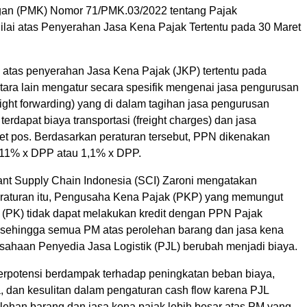
gan (PMK) Nomor 71/PMK.03/2022 tentang Pajak
lai atas Penyerahan Jasa Kena Pajak Tertentu pada 30 Maret
atas penyerahan Jasa Kena Pajak (JKP) tertentu pada
ntara lain mengatur secara spesifik mengenai jasa pengurusan
reight forwarding) yang di dalam tagihan jasa pengurusan
terdapat biaya transportasi (freight charges) dan jasa
et pos. Berdasarkan peraturan tersebut, PPN dikenakan
11% x DPP atau 1,1% x DPP.
ant Supply Chain Indonesia (SCI) Zaroni mengatakan
raturan itu, Pengusaha Kena Pajak (PKP) yang memungut
 (PK) tidak dapat melakukan kredit dengan PPN Pajak
sehingga semua PM atas perolehan barang dan jasa kena
usahaan Penyedia Jasa Logistik (PJL) berubah menjadi biaya.
berpotensi berdampak terhadap peningkatan beban biaya,
, dan kesulitan dalam pengaturan cash flow karena PJL
ehan barang dan jasa kena pajak lebih besar atas PM yang